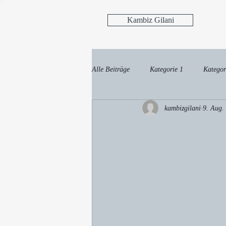
Kambiz Gilani
Alle Beiträge
Kategorie 1
Kategor
kambizgilani
9. Aug.