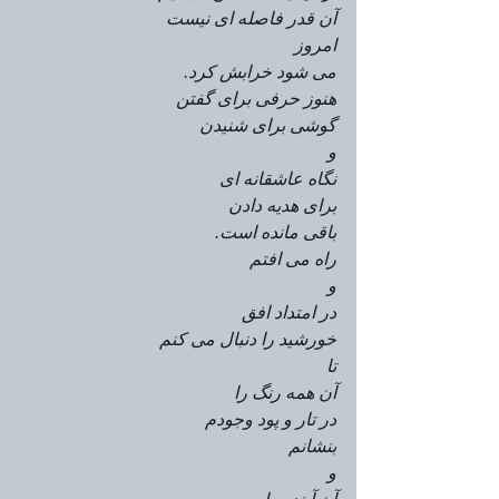
آن قدر فاصله ای نیست
امروز
می شود خرابش کرد. 
هنوز حرفی برای گفتن
گوشی برای شنیدن
و
نگاه عاشقانه ای
برای هدیه دادن
باقی مانده است.
راه می افتم
و
در امتداد افق
خورشید را دنبال می کنم
تا
آن همه رنگ را
در تار و پود وجودم 
بنشانم
و