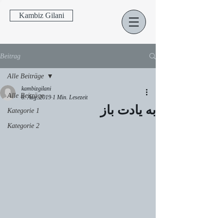
Kambiz Gilani
Beitrag
Alle Beiträge
kambizgilani
Alle Beiträge
8. Aug. 2019
1 Min. Lesezeit
به یادت باز
Kategorie 1
Kategorie 2