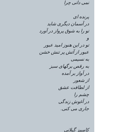
نمی دانی چرا
پرنده ای 
در آسمان دیگری شاید
تو را به شوق پرواز در آورد
و
تو در این هنوز امید عبور
عبور از آتش پر تنش خشن
به نسیمی
به رقص برگهای سبز
در آواز بر آمده
از شعور
از لطافت عشق
چشم را
در آغوش زندگی
جاری می کنی.
کامبیز گیلانی