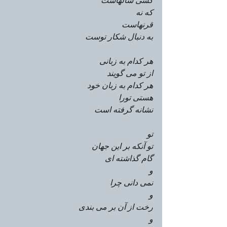
کسی سالهاست
که نه
قرنهاست
به دنبال شکار توست 
هر کدام به زبانی
از تو می گویند
هر کدام به زبان خود
هستی تورا
نشانه گرفته است
تو
تو آنکه بر این جهان
گام گذاشته ای
و
نمی دانی چرا
و
رخت از آن بر می بندی
و