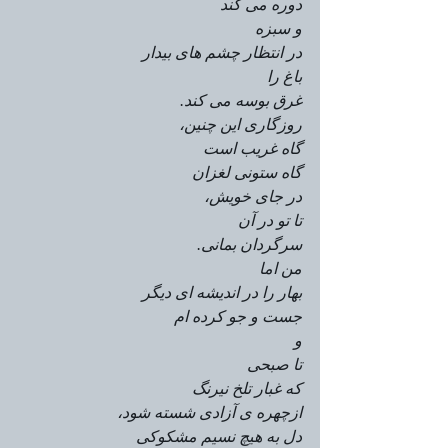
دوره می کند
و سبزه
در انتظار چشم های بیدار
باغ را
غرق بوسه می کند.
روزگاری این چنین، 
گاه غریب است
گاه ستونی لغزان
در جای خویش،
تا تو در آن
سرگردان بمانی.
من اما
بهار را در اندیشه ای دیگر
جست و جو کرده ام
و
تا صبحی
که غبار تلخ نیرنگ
ازچهره ی آزادی شسته شود،
دل به هیچ نسیم مشکوکی