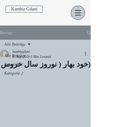
Kambiz Gilani
Beitrag
Alle Beiträge
kambizgilani
Alle Beiträge
8. Aug. 2019
1 Min. Lesezeit
(خود بهار ( نوروز سال خروس
Kategorie 1
Kategorie 2