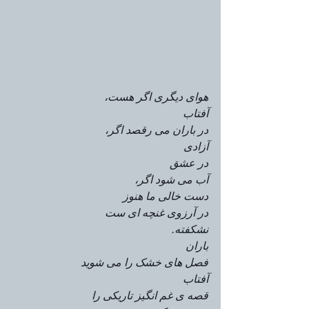
هوای دیگری اگر هست،
آفتاب
در باران می رقصد اگر،
آزادی
در عشق
آب می شود اگر،
دست خالی ما هنوز
در آرزوی غنچه ای ست
نشکفته.
باران 
فصل های خشک را می شوید
آفتاب
قصه ی غم انگیز تاریکی را