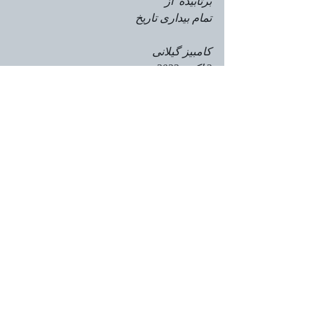
برتابیده  از 
تمام بیداری تاریخ 
کامبیز گیلانی 
2 اکتبر 2022 
10 مهر 1401
Aktuelle Beiträge
Alle ansehen