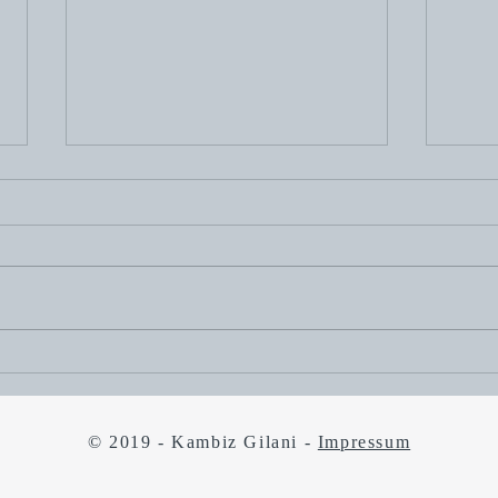
اروت
در گلوی انسان برخاسته
هر سو
« بر کشورم چه رفته است » بر
رادری
روزگاری به این بی در و پیکری چه
کرده
می رود. عمری است سیاهی، شهر
 کند،
های ما را در خود فرو خورده است
ک آور
دیری است آزادی را بر دار کرده اند و
ی را می بارد. وقتی در
هر جوخه ی بی رحمی خاک عشق را
 و خو
به غارت برده ا
© 2019 - Kambiz Gilani -
Impressum