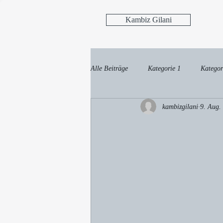
Kambiz Gilani
Alle Beiträge
Kategorie 1
Kategor
kambizgilani
9. Aug.