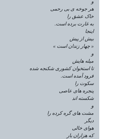
و
هر جوخه ی بی رحمی
خاک عشق را
به غارت برده است.
اینجا
بیش از پیش
« چهار زندان است »
و
میله هایش
تا استخوان کشوری شکنجه شده
فرود آمده است.
سکوت را
پنجره های عاصی
شکسته اند
و
مشت های گره کرده را
دیگر
هوای خالی
که هزاران بار