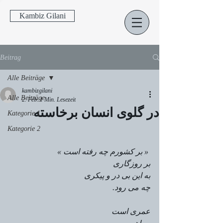
Kambiz Gilani
Beitrag
Alle Beiträge
kambizgilani
Alle Beiträge
2. Feb.
1 Min. Lesezeit
در گلوی انسان برخاسته
Kategorie 1
Kategorie 2
 « بر کشورم چه رفته است »
بر روزگاری
به این بی در و پیکری
چه می رود.
عمری است