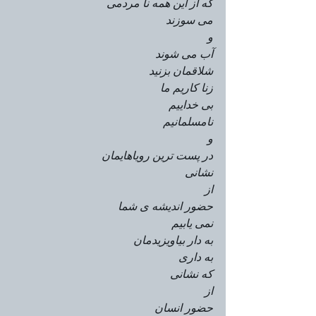
که از این همه نا مردمی
می سوزند
و
آب می شوند
شلاقمان بزنید
زنا کاریم ما
بی خداییم
نامسلمانیم
و
در پست ترین رویاهایمان
نشانی
از
حضور اندیشه ی شما
نمی یابیم
به دار بیاویزیدمان
به داری
که نشانی
از
حضور انسان