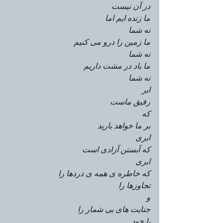
در آن نیست
ما زنده ایم اما
نه شما
ما زمین را درو می کنیم
نه شما
ما باد در مشت داریم
نه شما
ابر
رفیق ماست
که
بر ما خواهد بارید
ابری
که آبستن آزادی است
ابری
که خاطره ی همه ی دردها را
تجاوزها را
و
جنایت های بی شمار را
با خود