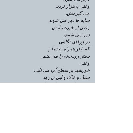
وقتی با هزار تردید
می گیرمش،
سایه ها دور می شوند.
وقتی از خیره ماندن
دور می شوم،
در ژرفای نگاهی
که با او همراه شده ام،
بستر رودخانه را می بینم.
وقتی
خورشید بر سطح آب می تابد،
سنگ و خاک و آبی ی رود
چشم های بی شماری را
بر من می نمایاند
که پشت به سایه، 
در آن سوی رودخانه
راه گریز جسته اند.
انگار
آرزوهای با آب رفته