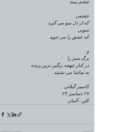
چشم ببیند
چشمی
که از دل سو می گیرد
سویی
که عشق را می جوید
و
برگ سبز را
در کنار چهچه رنگین ترین پرنده
به تماشا می نشیند
کامبیز گیلانی
۲۷ دسامبر ۲۴
کلن - آلمان