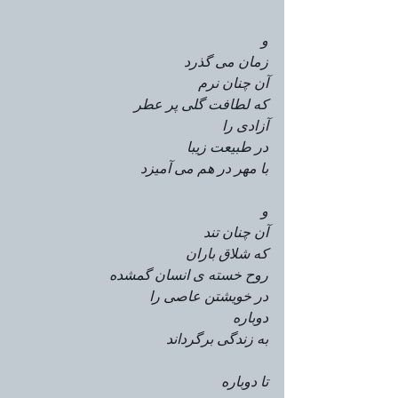
و
زمان می گذرد
آن چنان نرم
که لطافت گلی پر عطر
آزادی را
در طبیعت زیبا
با مهر در هم می آمیزد
و
آن چنان تند
که شلاق باران
روح خسته ی انسان گمشده
در خویشتن عاصی را
دوباره
به زندگی برگرداند
تا دوباره