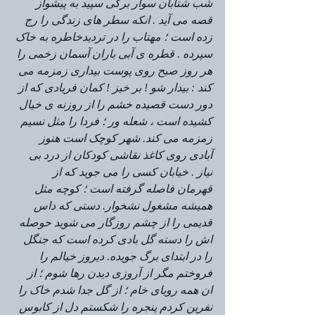
شب شتابان سوار برگی سپید به پیشواز 
قصه می آید . انکه سطر های زندگی را رج 
زده است ؛ مهتاب را در تردیدخاطره به خاک 
سپرده . قطره ی آبی باران آسمان زخمی را 
هر روز صبح روی پوست بیداری زمزمه می 
کند : بیدار شو ! بر خیز ! کمان فریادی که از 
دور دست قصیده خشم را از روزنه ی خیال 
کشیده است ، شعله ور ؛ فردا را مثل نسیم 
زمزمه می کند. شهر کوچک است هنوز 
آبادی روی کاغذ نقاشی کودکان از درد بی 
نیاز . خیابان کسی را می جوید که از 
قهرمان فاصله گرفته است ؛ کوچه مثل 
همیشه مشغول نشخوار. دستی که داس 
قدیمی را از چشم روزگار می شوید حوصله 
اش را دسته گل بادی کرده است که جنگل 
را در ابتدای برگ جویده. دیروز خیالم را 
فروختم مگر از آروزی دیدن رها شوم ؛ از 
ان همه رویای خام ؛ از گل جدا شدم خاک را 
نفرین کردم پنجره را شکستم دل از کابوس 